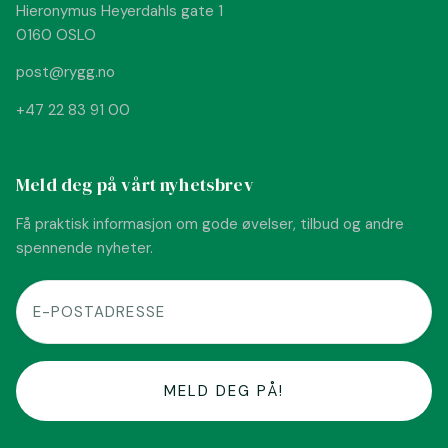
Hieronymus Heyerdahls gate 1
0160 OSLO
post@rygg.no
+47 22 83 91 00
Meld deg på vårt nyhetsbrev
Få praktisk informasjon om gode øvelser, tilbud og andre
spennende nyheter.